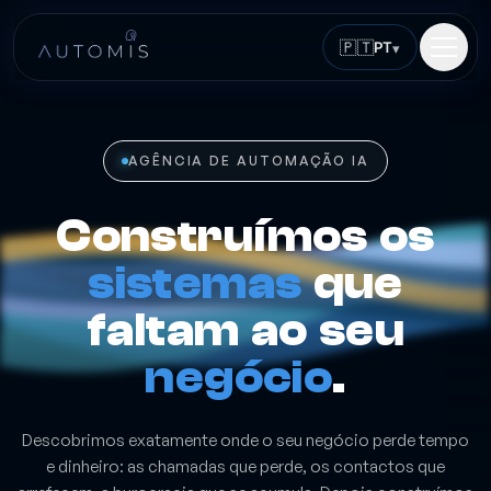
🇵🇹
PT
▾
AGÊNCIA DE AUTOMAÇÃO IA
Construímos os
sistemas
que
faltam ao seu
negócio
.
Descobrimos exatamente onde o seu negócio perde tempo
e dinheiro: as chamadas que perde, os contactos que