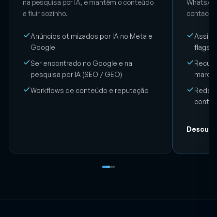
Google, ganham visibilidade no Google e
da automa
na pesquisa por IA, e mantêm o conteúdo
WhatsApp
a fluir sozinho.
contactos
Anúncios otimizados por IA no Meta e
Assiste
Google
flagshi
Ser encontrado no Google e na
Recupe
pesquisa por IA (SEO / GEO)
marca
Workflows de conteúdo e reputação
Redes 
contac
Descubra