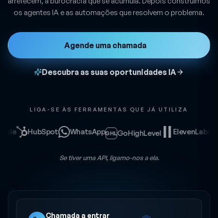
arrefecem, a burocracia que se acumula. Depois construímos
os agentes IA e as automações que resolvem o problema.
Agende uma chamada
Descubra as suas oportunidades IA
LIGA-SE ÀS FERRAMENTAS QUE JÁ UTILIZA
e
HubSpot
WhatsApp
ElevenLabs
Za
GoHighLevel
GHL
Se tiver uma API, ligamo-nos a ela.
Chamada a entrar