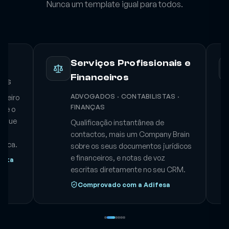
conformidade e à sua forma de conquistar clientes.
Nunca um template igual para todos.
Serviços Profissionais e
Financeiros
PAS
ADVOGADOS · CONTABILISTAS ·
imeiro
FINANÇAS
ere o
a que
Qualificação instantânea de
contactos, mais um Company Brain
erca.
sobre os seus documentos jurídicos
e financeiros, e notas de voz
anta
escritas diretamente no seu CRM.
Comprovado com a Adifesa