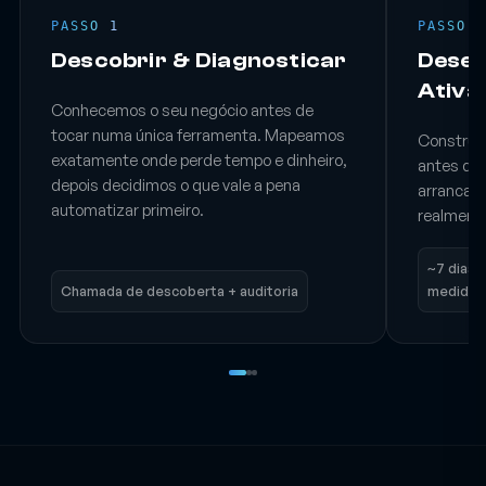
PASSO 1
PASSO 2
Descobrir & Diagnosticar
Desen
Ativa
Conhecemos o seu negócio antes de
tocar numa única ferramenta. Mapeamos
Construím
exatamente onde perde tempo e dinheiro,
antes de 
depois decidimos o que vale a pena
arranca a
automatizar primeiro.
realmente
~7 dias p
Chamada de descoberta + auditoria
medida p