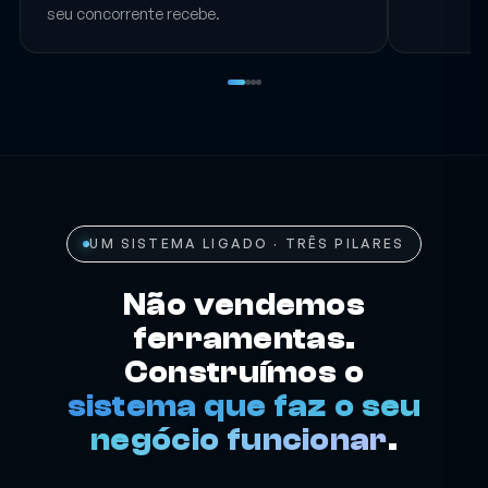
contacto 
chamada perdida é uma marcação que o
seu concorrente recebe.
UM SISTEMA LIGADO · TRÊS PILARES
Não vendemos
ferramentas.
Construímos o
sistema que faz o seu
negócio funcionar
.