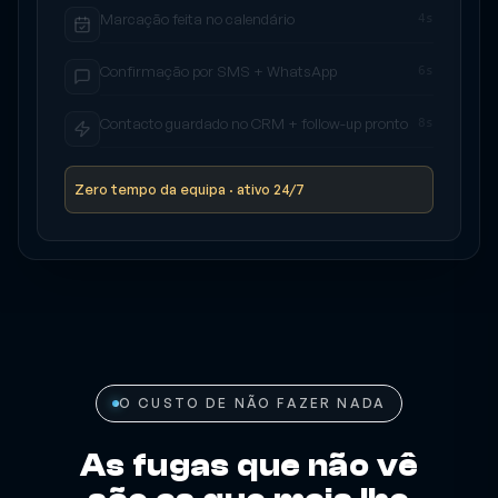
Chamada atendida e qualificada
0s
Marcação feita no calendário
4s
Confirmação por SMS + WhatsApp
6s
Contacto guardado no CRM + follow-up pronto
8s
Zero tempo da equipa · ativo 24/7
O CUSTO DE NÃO FAZER NADA