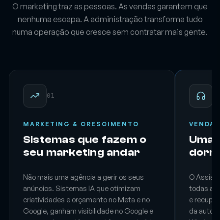
O marketing traz as pessoas. As vendas garantem que
nenhuma escapa. A administração transforma tudo
numa operação que cresce sem contratar mais gente.
01
02
MARKETING & CRESCIMENTO
VENDAS
Sistemas que fazem o
Uma 
seu marketing andar
dorm
Não mais uma agência a gerir os seus
O Assiste
anúncios. Sistemas IA que otimizam
todas as 
criatividades e orçamento no Meta e no
e recuper