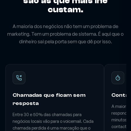
As fugas que não vê
são as que mais lhe
custam.
A maioria dos negócios não tem um problema de
marketing. Tem um problema de sistema. É aqui que o
dinheiro sai pela porta sem que dê por isso.
Chamadas que ficam sem
Contac
resposta
A maioria
responder.
Entre 30 e 50% das chamadas para
minutos, a
negócios locais vão para o voicemail. Cada