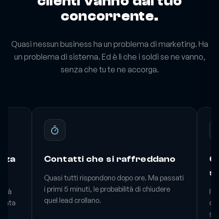
Mentre aspetti, i
clienti vanno dal tuo
concorrente.
Quasi nessun business ha un problema di marketing. Ha
un problema di sistema. Ed è lì che i soldi se ne vanno,
senza che tu te ne accorga.
nza
Contatti che si raffreddano
Or
sc
Quasi tutti rispondono dopo ore. Ma passati
i primi 5 minuti, le probabilità di chiudere
vità
Il 
quel lead crollano.
iamata
da 