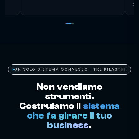
sca
dei
UN SOLO SISTEMA CONNESSO · TRE PILASTRI
Non vendiamo
strumenti.
Costruiamo il
sistema
che fa girare il tuo
business
.