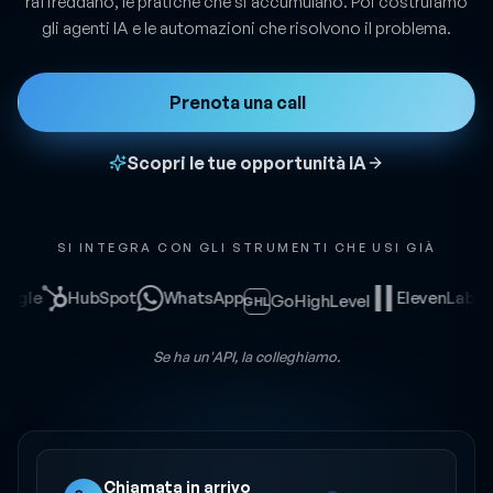
raffreddano, le pratiche che si accumulano. Poi costruiamo
gli agenti IA e le automazioni che risolvono il problema.
Prenota una call
Scopri le tue opportunità IA
SI INTEGRA CON GLI STRUMENTI CHE USI GIÀ
le
HubSpot
WhatsApp
ElevenLabs
Z
GoHighLevel
GHL
Se ha un'API, la colleghiamo.
Chiamata in arrivo