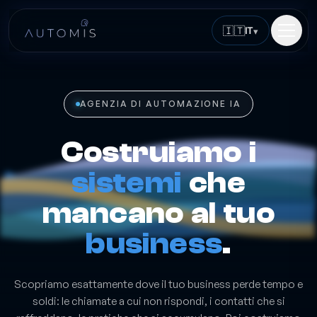
🇮🇹
IT
▾
AGENZIA DI AUTOMAZIONE IA
Costruiamo i
sistemi
che
mancano al tuo
business
.
Scopriamo esattamente dove il tuo business perde tempo e
soldi: le chiamate a cui non rispondi, i contatti che si