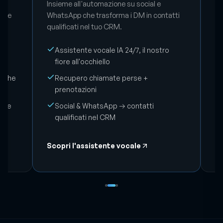
prenota e recupera le chiamate perse.
Br
e
Insieme all'automazione su social e
OC
mpre
WhatsApp che trasforma i DM in contatti
co
qualificati nel tuo CRM.
da
op
Assistente vocale IA 24/7, il nostro
co
fiore all'occhiello
erche
Recupero chiamate perse +
prenotazioni
ione
Social & WhatsApp → contatti
qualificati nel CRM
Scopri l'assistente vocale