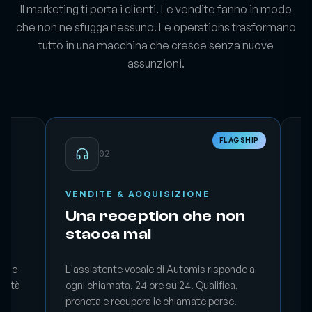
Il marketing ti porta i clienti. Le vendite fanno in modo
che non ne sfugga nessuno. Le operations trasformano
tutto in una macchina che cresce senza nuove
assunzioni.
FLAGSHIP
02
VENDITE & ACQUISIZIONE
O
Una reception che non
I
g
stacca mai
f
r
e le
L'assistente vocale di Automis risponde a
ività
ogni chiamata, 24 ore su 24. Qualifica,
La