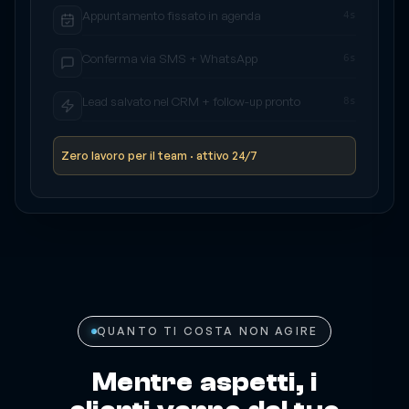
Chiamata gestita e qualificata
0s
Appuntamento fissato in agenda
4s
Conferma via SMS + WhatsApp
6s
Lead salvato nel CRM + follow-up pronto
8s
Zero lavoro per il team · attivo 24/7
QUANTO TI COSTA NON AGIRE