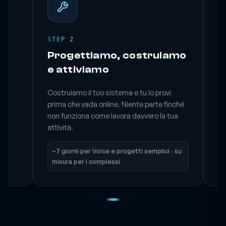
STEP 2
S
Progettiamo, costruiamo
L
e attiviamo
o
Costruiamo il tuo sistema e tu lo provi
Do
i
prima che vada online. Niente parte finché
mi
non funziona come lavora davvero la tua
um
attività.
in
~7 giorni per Voice e progetti semplici · su
misura per i complessi
I